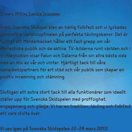
Hoppa
till
22 mars, 2012
by
Svenska Skidspelen
huvudinnehåll
Årets Svenska Skidspel blev en härlig folkfest och vi lyckades
genomföra världscupfinalen på perfekta tävlingsbanor. Det är
tydligt att Mördarbacken håller ett fast grepp om vår
fantastiska publik och de aktiva. TV-bilderna runt världen och i
Vinterstudion visar Falun och Dalarna från sin allra bästa sida
med en mix av vår och vinter. Hjärtligt tack till våra
samarbetspartners för ert stöd och vår publik som skapar en
positiv inramning och stämning.
Slutligen ett extra stort tack till alla funktionärer som ideellt
ställer upp för Svenska Skidspelen med proffsighet,
engagemang och glädje. Vi har en tradition, tävling och folkfest
att vara stolta över.
Vi ses igen på Svenska Skidspelen 22–24 mars 2013!