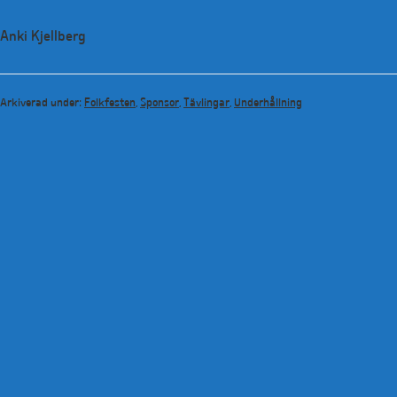
Anki Kjellberg
Arkiverad under:
Folkfesten
,
Sponsor
,
Tävlingar
,
Underhållning