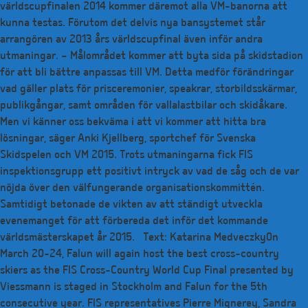
världscupfinalen 2014 kommer däremot alla VM-banorna att
kunna testas. Förutom det delvis nya bansystemet står
arrangören av 2013 års världscupfinal även inför andra
utmaningar. – Målområdet kommer att byta sida på skidstadion
för att bli bättre anpassas till VM. Detta medför förändringar
vad gäller plats för prisceremonier, speakrar, storbildsskärmar,
publikgångar, samt områden för vallalastbilar och skidåkare.
Men vi känner oss bekväma i att vi kommer att hitta bra
lösningar, säger Anki Kjellberg, sportchef för Svenska
Skidspelen och VM 2015. Trots utmaningarna fick FIS
inspektionsgrupp ett positivt intryck av vad de såg och de var
nöjda över den välfungerande organisationskommittén.
Samtidigt betonade de vikten av att ständigt utveckla
evenemanget för att förbereda det inför det kommande
världsmästerskapet år 2015. Text: Katarina MedveczkyOn
March 20-24, Falun will again host the best cross-country
skiers as the FIS Cross-Country World Cup Final presented by
Viessmann is staged in Stockholm and Falun for the 5th
consecutive year. FIS representatives Pierre Mignerey, Sandra