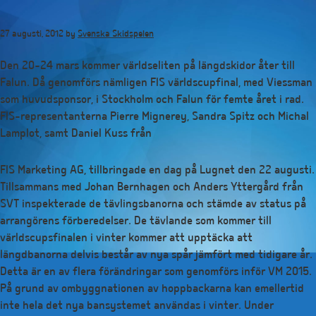
Hoppa
till
27 augusti, 2012
by
Svenska Skidspelen
huvudinnehåll
Den 20-24 mars kommer världseliten på längdskidor åter till
Falun. Då genomförs nämligen FIS världscupfinal, med Viessman
som huvudsponsor, i Stockholm och Falun för femte året i rad.
FIS-representanterna Pierre Mignerey, Sandra Spitz och Michal
Lamplot, samt Daniel Kuss från
FIS Marketing AG, tillbringade en dag på Lugnet den 22 augusti.
Tillsammans med Johan Bernhagen och Anders Yttergård från
SVT inspekterade de tävlingsbanorna och stämde av status på
arrangörens förberedelser. De tävlande som kommer till
världscupsfinalen i vinter kommer att upptäcka att
längdbanorna delvis består av nya spår jämfört med tidigare år.
Detta är en av flera förändringar som genomförs inför VM 2015.
På grund av ombyggnationen av hoppbackarna kan emellertid
inte hela det nya bansystemet användas i vinter. Under