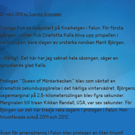
Hoppa
till
22 mars, 2013
by
Svenska Skidspelen
huvudinnehåll
Sverige fick en kalasstart på finalhelgen i Falun. För första
gången i vinter fick Charlotte Kalla kliva upp prispallen i
världscupen, bara slagen av urstarka norskan Marit Björgen.
– Härligt. Det här har jag saknat hela säsongen, säger en
sprudlande glad Kalla.
Prologen ”Queen of Mördarbacken” blev som väntat en
dramatisk sekunduppgörelse i det härliga vintervädret. Björgens
segermarginal på 2,5-kilometersslingan blev fyra sekunder.
Marginalen till trean Kikkan Randall, USA, var sex sekunder. För
Björgen var det här tredje raka segern i prologen i Falun. Hon
triumferade också 2011 och 2012.
Även för arrangörerna i Falun blev prologen en liten triumf