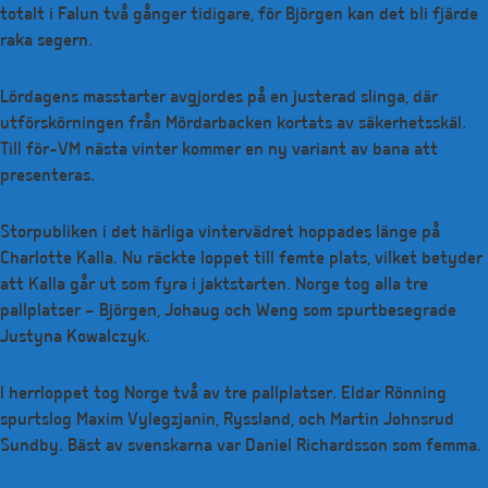
totalt i Falun två gånger tidigare, för Björgen kan det bli fjärde
raka segern.
Lördagens masstarter avgjordes på en justerad slinga, där
utförskörningen från Mördarbacken kortats av säkerhetsskäl.
Till för-VM nästa vinter kommer en ny variant av bana att
presenteras.
Storpubliken i det härliga vintervädret hoppades länge på
Charlotte Kalla. Nu räckte loppet till femte plats, vilket betyder
att Kalla går ut som fyra i jaktstarten. Norge tog alla tre
pallplatser – Björgen, Johaug och Weng som spurtbesegrade
Justyna Kowalczyk.
I herrloppet tog Norge två av tre pallplatser. Eldar Rönning
spurtslog Maxim Vylegzjanin, Ryssland, och Martin Johnsrud
Sundby. Bäst av svenskarna var Daniel Richardsson som femma.