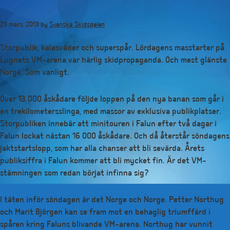
Hoppa
till
23 mars, 2013
by
Svenska Skidspelen
huvudinnehåll
Storpublik, kalasväder och superspår. Lördagens masstarter på
Lugnets VM-arena var härlig skidpropaganda. Och mest glänste
Norge. Som vanligt.
Över 13 000 åskådare följde loppen på den nya banan som går i
en trekilometersslinga, med massor av exklusiva publikplatser.
Storpubliken innebär att minitouren i Falun efter två dagar i
Falun lockat nästan 16 000 åskådare. Och då återstår söndagens
jaktstartslopp, som har alla chanser att bli sevärda. Årets
publiksiffra i Falun kommer att bli mycket fin. Är det VM-
stämningen som redan börjat infinna sig?
I täten inför söndagen är det Norge och Norge. Petter Northug
och Marit Björgen kan se fram mot en behaglig triumffärd i
spåren kring Faluns blivande VM-arena. Northug har vunnit