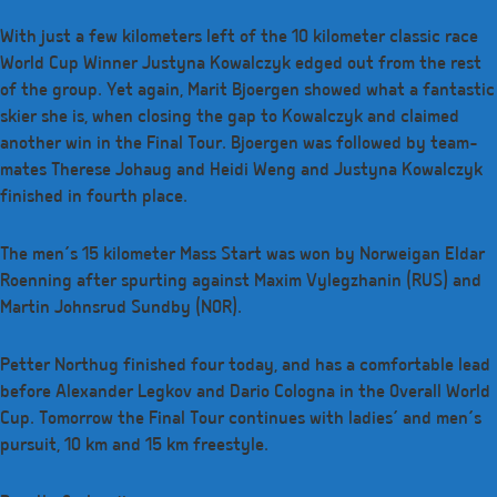
With just a few kilometers left of the 10 kilometer classic race
World Cup Winner Justyna Kowalczyk edged out from the rest
of the group. Yet again, Marit Bjoergen showed what a fantastic
skier she is, when closing the gap to Kowalczyk and claimed
another win in the Final Tour. Bjoergen was followed by team-
mates Therese Johaug and Heidi Weng and Justyna Kowalczyk
finished in fourth place.
The men’s 15 kilometer Mass Start was won by Norweigan Eldar
Roenning after spurting against Maxim Vylegzhanin (RUS) and
Martin Johnsrud Sundby (NOR).
Petter Northug finished four today, and has a comfortable lead
before Alexander Legkov and Dario Cologna in the Overall World
Cup. Tomorrow the Final Tour continues with ladies’ and men’s
pursuit, 10 km and 15 km freestyle.