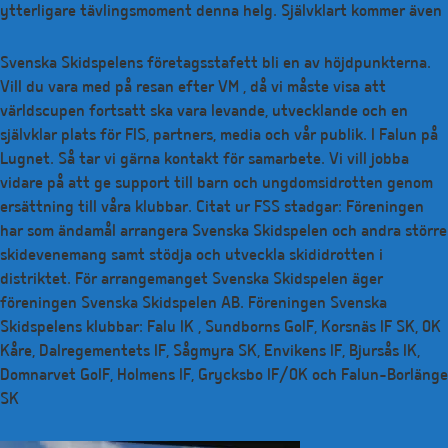
ytterligare tävlingsmoment denna helg. Självklart kommer även
Svenska Skidspelens företagsstafett bli en av höjdpunkterna.
Vill du vara med på resan efter VM , då vi måste visa att
världscupen fortsatt ska vara levande, utvecklande och en
självklar plats för FIS, partners, media och vår publik. I Falun på
Lugnet. Så tar vi gärna kontakt för samarbete. Vi vill jobba
vidare på att ge support till barn och ungdomsidrotten genom
ersättning till våra klubbar. Citat ur FSS stadgar: Föreningen
har som ändamål arrangera Svenska Skidspelen och andra större
skidevenemang samt stödja och utveckla skididrotten i
distriktet. För arrangemanget Svenska Skidspelen äger
föreningen Svenska Skidspelen AB. Föreningen Svenska
Skidspelens klubbar: Falu IK , Sundborns GoIF, Korsnäs IF SK, OK
Kåre, Dalregementets IF, Sågmyra SK, Envikens IF, Bjursås IK,
Domnarvet GoIF, Holmens IF, Grycksbo IF/OK och Falun-Borlänge
SK