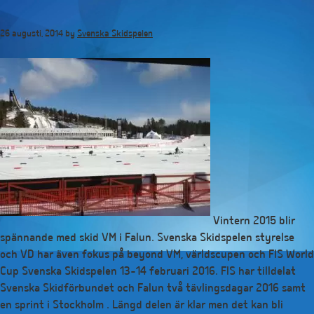
Hoppa
till
26 augusti, 2014
by
Svenska Skidspelen
huvudinnehåll
Vintern 2015 blir
spännande med skid VM i Falun. Svenska Skidspelen styrelse
och VD har även fokus på beyond VM, världscupen och FIS World
Cup Svenska Skidspelen 13-14 februari 2016. FIS har tilldelat
Svenska Skidförbundet och Falun två tävlingsdagar 2016 samt
en sprint i Stockholm . Längd delen är klar men det kan bli