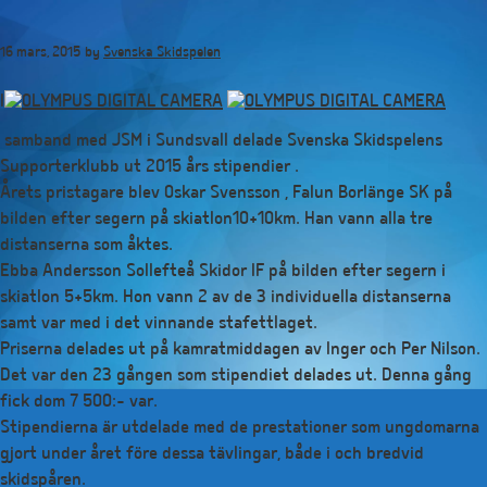
Hoppa
till
16 mars, 2015
by
Svenska Skidspelen
huvudinnehåll
I
samband med JSM i Sundsvall delade Svenska Skidspelens
Supporterklubb ut 2015 års stipendier .
Årets pristagare blev Oskar Svensson , Falun Borlänge SK på
bilden efter segern på skiatlon10+10km. Han vann alla tre
distanserna som åktes.
Ebba Andersson Sollefteå Skidor IF på bilden efter segern i
skiatlon 5+5km. Hon vann 2 av de 3 individuella distanserna
samt var med i det vinnande stafettlaget.
Priserna delades ut på kamratmiddagen av Inger och Per Nilson.
Det var den 23 gången som stipendiet delades ut. Denna gång
fick dom 7 500:- var.
Stipendierna är utdelade med de prestationer som ungdomarna
gjort under året före dessa tävlingar, både i och bredvid
skidspåren.