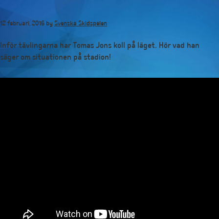
Hoppa
till
12 februari, 2016
by
Svenska Skidspelen
huvudinnehåll
Inför tävlingarna har Tomas Jons koll på läget. Hör vad han
säger om situationen på stadion!