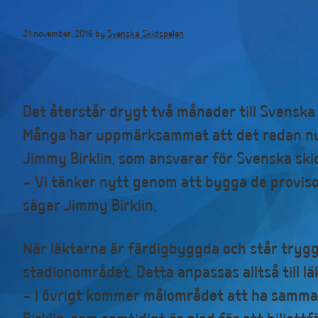
Hoppa
till
21 november, 2016
by
Svenska Skidspelen
huvudinnehåll
Det återstår drygt två månader till Svenska
Många har uppmärksammat att det redan nu h
Jimmy Birklin, som ansvarar för Svenska skid
– Vi tänker nytt genom att bygga de provisor
säger Jimmy Birklin.
När läktarna är färdigbyggda och står trygg
stadionområdet. Detta anpassas alltså till l
– I övrigt kommer målområdet att ha samma s