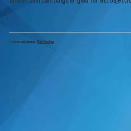
Birklin, som samtidigt är glad för att biljettf
Arkiverad under:
Folkfesten