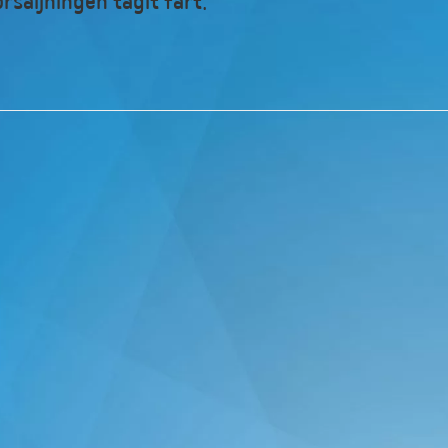
örsäljningen tagit fart.