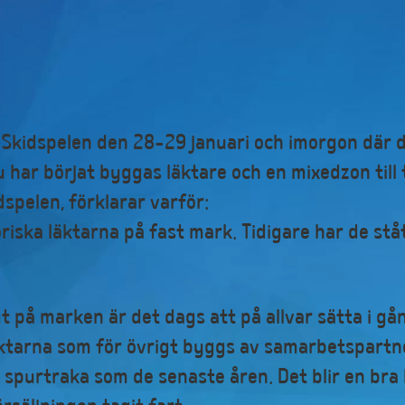
 Skidspelen den 28-29 januari och imorgon där d
ar börjat byggas läktare och en mixedzon till 
spelen, förklarar varför:
iska läktarna på fast mark. Tidigare har de ståt
t på marken är det dags att på allvar sätta i 
äktarna som för övrigt byggs av samarbetspartne
purtraka som de senaste åren. Det blir en bra 