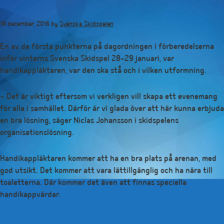
Hoppa
till
19 december, 2016
by
Svenska Skidspelen
huvudinnehåll
En av de första punkterna på dagordningen i förberedelserna
inför vinterns Svenska Skidspel 28-29 januari, var
handikappläktaren, var den ska stå och i vilken utformning.
– Det är viktigt eftersom vi verkligen vill skapa ett evenemang
för alla i samhället. Därför är vi glada över att här kunna erbjuda
en bra lösning, säger Niclas Johansson i skidspelens
organisationslösning.
Handikappläktaren kommer att ha en bra plats på arenan, med
god utsikt. Det kommer att vara lättillgänglig och ha nära till
toaletterna. Där kommer det även att finnas speciella
handikappvärdar.