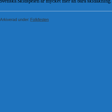
Svenska Skidspelen är mycket mer än bara skidåkning.
Arkiverad under:
Folkfesten