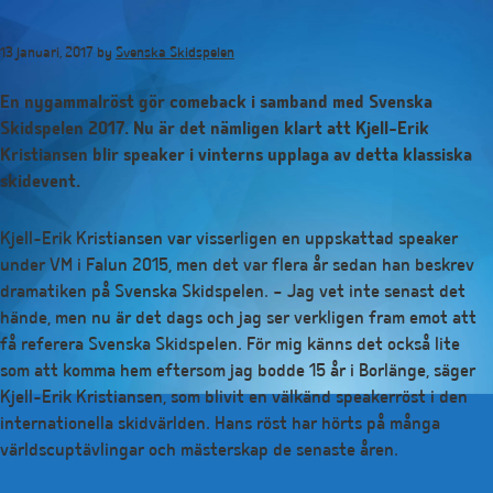
Hoppa
till
13 januari, 2017
by
Svenska Skidspelen
huvudinnehåll
En nygammalröst gör comeback i samband med Svenska
Skidspelen 2017. Nu är det nämligen klart att Kjell-Erik
Kristiansen blir speaker i vinterns upplaga av detta klassiska
skidevent.
Kjell-Erik Kristiansen var visserligen en uppskattad speaker
under VM i Falun 2015, men det var flera år sedan han beskrev
dramatiken på Svenska Skidspelen. – Jag vet inte senast det
hände, men nu är det dags och jag ser verkligen fram emot att
få referera Svenska Skidspelen. För mig känns det också lite
som att komma hem eftersom jag bodde 15 år i Borlänge, säger
Kjell-Erik Kristiansen, som blivit en välkänd speakerröst i den
internationella skidvärlden. Hans röst har hörts på många
världscuptävlingar och mästerskap de senaste åren.