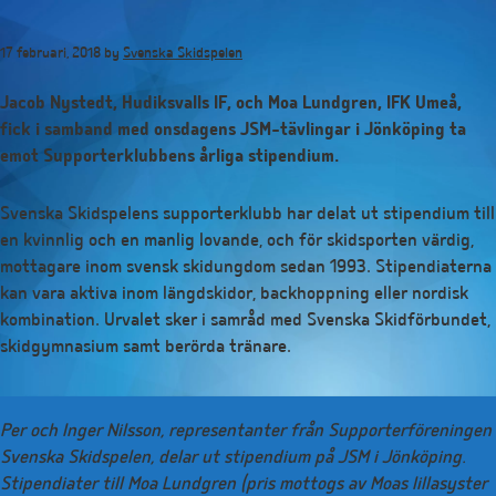
Hoppa
till
17 februari, 2018
by
Svenska Skidspelen
huvudinnehåll
Jacob Nystedt, Hudiksvalls IF, och Moa Lundgren, IFK Umeå,
fick i samband med onsdagens JSM-tävlingar i Jönköping ta
emot Supporterklubbens årliga stipendium.
Svenska Skidspelens supporterklubb har delat ut stipendium till
en kvinnlig och en manlig lovande, och för skidsporten värdig,
mottagare inom svensk skidungdom sedan 1993. Stipendiaterna
kan vara aktiva inom längdskidor, backhoppning eller nordisk
kombination. Urvalet sker i samråd med Svenska Skidförbundet,
skidgymnasium samt berörda tränare.
Per och Inger Nilsson, representanter från Supporterföreningen
Svenska Skidspelen, delar ut stipendium på JSM i Jönköping.
Stipendiater till Moa Lundgren (pris mottogs av Moas lillasyster