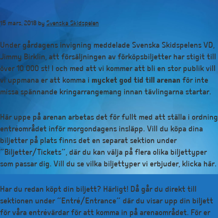
Hoppa
till
15 mars, 2018
by
Svenska Skidspelen
huvudinnehåll
Under gårdagens invigning meddelade Svenska Skidspelens VD,
Jimmy Birklin, att försäljningen av förköpsbiljetter har stigit till
över 10 000 st! I och med att vi kommer att bli en stor publik vill
vi uppmana er att komma i
mycket god tid till arenan
för inte
missa spännande kringarrangemang innan tävlingarna startar.
Här uppe på arenan arbetas det för fullt med att ställa i ordning
entréområdet inför morgondagens insläpp. Vill du köpa dina
biljetter på plats finns det en separat sektion under
”Biljetter/Tickets”, där du kan välja på flera olika biljettyper
som passar dig. Vill du se vilka biljettyper vi erbjuder, klicka här.
Har du redan köpt din biljett? Härligt! Då går du direkt till
sektionen under ”Entré/Entrance” där du visar upp din biljett
för våra entrévärdar för att komma in på arenaområdet. För er