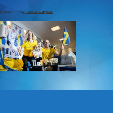
Hoppa
till
5 januari, 2021
by
Svenska Skidspelen
huvudinnehåll