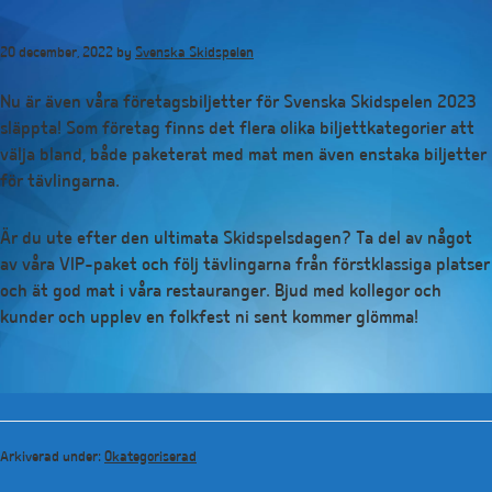
Hoppa
till
20 december, 2022
by
Svenska Skidspelen
huvudinnehåll
Nu är även våra företagsbiljetter för Svenska Skidspelen 2023
släppta! Som företag finns det flera olika biljettkategorier att
välja bland, både paketerat med mat men även enstaka biljetter
för tävlingarna.
Är du ute efter den ultimata Skidspelsdagen? Ta del av något
av våra VIP-paket och följ tävlingarna från förstklassiga platser
och ät god mat i våra restauranger. Bjud med kollegor och
kunder och upplev en folkfest ni sent kommer glömma!
Arkiverad under:
Okategoriserad