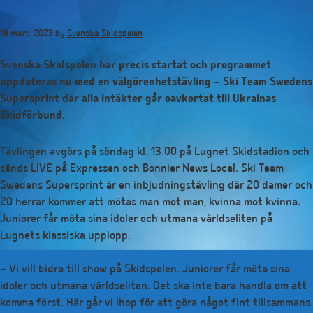
Hoppa
till
18 mars, 2023
by
Svenska Skidspelen
huvudinnehåll
Svenska Skidspelen har precis startat och programmet
uppdateras nu med en välgörenhetstävling – Ski Team Swedens
Supersprint där alla intäkter går oavkortat till Ukrainas
Skidförbund.
Tävlingen avgörs på söndag kl. 13.00 på Lugnet Skidstadion och
sänds LIVE på Expressen och Bonnier News Local. Ski Team
Swedens Supersprint är en inbjudningstävling där 20 damer och
20 herrar kommer att mötas man mot man, kvinna mot kvinna.
Juniorer får möta sina idoler och utmana världseliten på
Lugnets klassiska upplopp.
– Vi vill bidra till show på Skidspelen. Juniorer får möta sina
idoler och utmana världseliten. Det ska inte bara handla om att
komma först. Här går vi ihop för att göra något fint tillsammans.