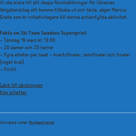
Vi ska bidra till att skapa förutsättningar för Ukrainas
längdlandslag att komma tillbaka ut och tävla, säger Marcus
Grate som är initiativtagare till denna actionfyllda aktivitet.
Fakta om Ski Team Swedens Supersprint
– Söndag 19 mars kl. 13:00
– 20 damer och 20 herrar
– Fyra atleter per heat – kvartsfinaler, semifinaler och finaler
(inget kval)
– Fristil
Länk till sändningen
Köp biljetter
Arkiverad under:
Okategoriserad