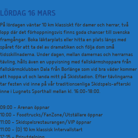
LÖRDAG 16 MARS
På lördagen väntar 10 km klassiskt för damer och herrar, två
lopp där det förhoppningsvis finns goda chanser till svenska
framgångar. Boka läktarplats eller hitta en plats längs med
spåret för att ta del av dramatiken och följa dom små
tidsskillnaderna. Under dagen, mellan damernas och herrarnas
tävling, hålls även en uppvisning med fallskärmshoppare från
fallskärmsklubben Dala från Borlänge som vid bra väder kommer
att hoppa ut och landa mitt på Skidstadion. Efter tävlingarna
tar festen vid inne på vår traditionsenliga Skidspels-afterski
inne i Lugnets Sporthall mellan kl. 16:00-18:00.
09:00 – Arenan öppnar
10:00 – Foodtrucks/FanZone/Utställare öppnar
11:00 – Skidspelsrestaurangen/VIP öppnar
11:00 – (D) 10 km klassisk Intervallstart
12:15 – Prisutdelning