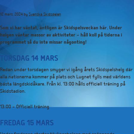
Hoppa
till
12 mars, 2024
by
Svenska Skidspelen
huvudinnehåll
Som vi har väntat, äntligen är Skidspelsveckan här. Under
helgen väntar massor av aktiviteter – håll koll på tiderna i
programmet så du inte missar någonting!
TORSDAG 14 MARS
Redan under torsdagen smyger vi igång årets Skidspelshelg där
alla nationerna kommer på plats och Lugnet fylls med världens
bästa längdskidåkare. Från kl. 13:00 hålls officiell träning på
Skidstadion.
13:00 – Officiell träning
FREDAG 15 MARS