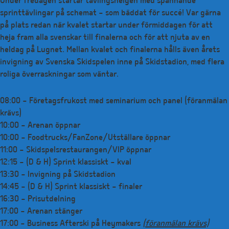
Under fredagen startar tävlingshelgen med spännande
sprinttävlingar på schemat – som bäddat för succé! Var gärna
på plats redan när kvalet startar under förmiddagen för att
heja fram alla svenskar till finalerna och för att njuta av en
heldag på Lugnet. Mellan kvalet och finalerna hålls även årets
invigning av Svenska Skidspelen inne på Skidstadion, med flera
roliga överraskningar som väntar.
08:00 – Företagsfrukost med seminarium och panel (föranmälan
krävs)
10:00 – Arenan öppnar
10:00 – Foodtrucks/FanZone/Utställare öppnar
11:00 – Skidspelsrestaurangen/VIP öppnar
12:15 – (D & H) Sprint klassiskt – kval
13:30 – Invigning på Skidstadion
14:45 – (D & H) Sprint klassiskt – finaler
16:30 – Prisutdelning
17:00 – Arenan stänger
17:00 – Business Afterski på Heymakers
(föranmälan krävs)