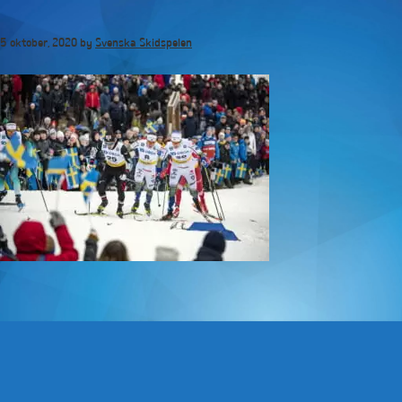
Hoppa
till
5 oktober, 2020
by
Svenska Skidspelen
huvudinnehåll