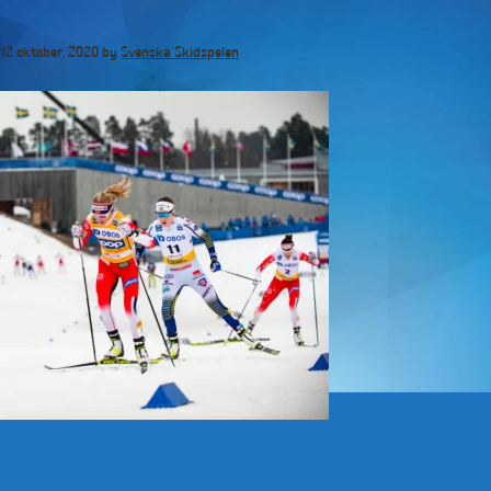
Hoppa
till
12 oktober, 2020
by
Svenska Skidspelen
huvudinnehåll