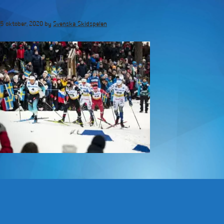
Hoppa
till
5 oktober, 2020
by
Svenska Skidspelen
huvudinnehåll